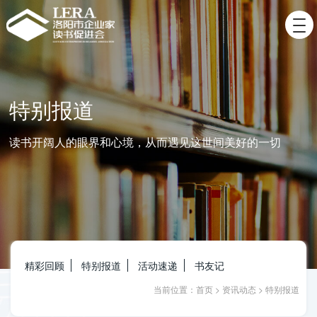
特别报道
读书开阔人的眼界和心境，从而遇见这世间美好的一切
精彩回顾
特别报道
活动速递
书友记
当前位置：
首页
>
资讯动态
>
特别报道