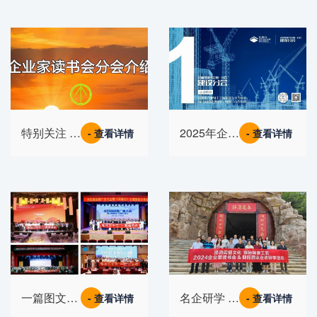
民阅读推广
日：经典润
者大会盛大
英才，书香
举行
促发展
特别关注 |
2025年企业
- 查看详情
- 查看详情
企业家读书
家读书会分
会2025年转
会及分会会
会大会规则
长介绍
及操作说明
一篇图文带
名企研学 |
- 查看详情
- 查看详情