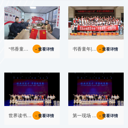
“书香童
书香童年|爱
- 查看详情
- 查看详情
年”执委会
心点亮希
高效召开，
望！第 69
全力冲刺10
所希望书屋
年百所希望
落地汝阳
书屋目标
世界读书日
第一现场 |
- 查看详情
- 查看详情
| 2025年全
世界读书