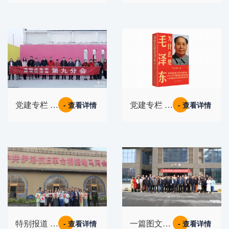
你了解企业
企业家读书
家读书会！
会走进仰韶
酒业探秘品
牌成长之路
党建专栏 |
党建专栏 |
- 查看详情
- 查看详情
企业家读书
“青年学
会九分会活
堂”进社
动精彩回顾
区，“邻里
党课”砺初
心。
特别报道 |
一篇图文带
- 查看详情
- 查看详情