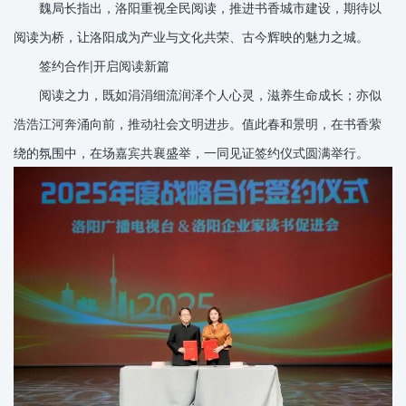
魏局长指出，洛阳重视全民阅读，推进书香城市建设，期待以
阅读为桥，让洛阳成为产业与文化共荣、古今辉映的魅力之城。
签约合作|开启阅读新篇
阅读之力，既如涓涓细流润泽个人心灵，滋养生命成长；亦似
浩浩江河奔涌向前，推动社会文明进步。值此春和景明，在书香萦
绕的氛围中，在场嘉宾共襄盛举，一同见证签约仪式圆满举行。