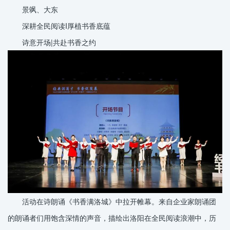
景飒、大东
深耕全民阅读I厚植书香底蕴
诗意开场|共赴书香之约
活动在诗朗诵《书香满洛城》中拉开帷幕。来自企业家朗诵团
的朗诵者们用饱含深情的声音，描绘出洛阳在全民阅读浪潮中，历