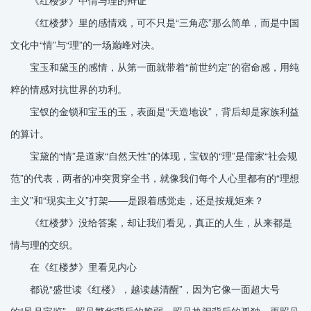
《红楼梦》里的感情戏，可不只是“三角恋”那么简单，而是中国
文化中“情”与“理”的一场巅峰对决。
宝玉和黛玉的感情，从第一面就带着“前世约定”的宿命感，用纯
粹的情感对抗世界的功利。
宝钗的金锁和宝玉的玉，表面是“天造地设”，背后却是家族利益
的算计。
宝黛的“情”是道家“自然天性”的体现，宝钗的“理”是儒家“社会规
范”的代表，两者的冲突贯穿全书，就像我们每个人心里都有的“理想
主义”和“现实主义”打架——是跟着感觉走，还是按规矩来？
《红楼梦》没给答案，却让我们看见，真正的人生，从来都是
情与理的交织。
在《红楼梦》里看见内心
都说“盛世读《红楼》，越读越清醒”，因为它像一面超大号
的“风月宝鉴”，照见繁华背后的脆弱，照见热闹背后的孤独，更照见