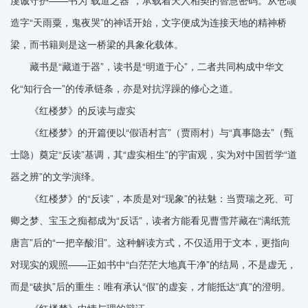
造字“天雨粟，鬼夜哭”的神话开始，文字便成为连接天地的精神桥
梁，而书籍则是这一桥梁的具象化载体。
藏书是“藏道于器”，读书是“明道于心”，二者共同构成中华文
化“知行合一”的传承链条，亦是对抗浮躁的修心之道。
《红楼梦》的反读与虚实
《红楼梦》的开篇便以“假语村言”（贾雨村）与“真事隐去”（甄
士隐）奠定“反读”基调，其“虚实相生”的宇宙观，实为对中国哲学“道
器之辨”的文学演绎。
《红楼梦》的“反读”，本质是对“现象”的祛魅：当贾瑞之死、可
卿之梦、宝玉之痴都成为“反话”，读者方能看见曹雪芹藏在“满纸荒
唐言”后的“一把辛酸泪”。这种解读方式，不仅适用于文本，更指向
对现实的观照——正如书中“白茫茫大地真干净”的结局，不是虚无，
而是“破执”后的重生：唯有承认“假”的虚妄，才能抵达“真”的澄明。
《红楼梦》中情与理的辩证